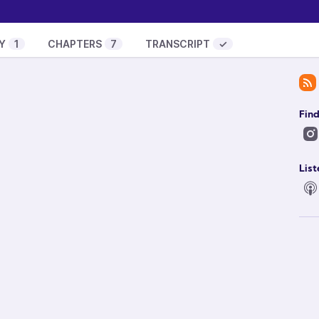
Y
1
CHAPTERS
7
TRANSCRIPT
✓
es (ou bien ce sont des murs)
de Marshall
erg
où il nie l’existence des maladies psychiques.
z vrai !
de Thomas d’Assembourg.
Find
ple
ici
.
e
et
16. Toxicité dans les relations
.
communication inspirée de la CNV.
List
 l’épisode :
CNV peut améliorer vos relations ?
.
oc sur la CNV.
s://blepi.net/
r