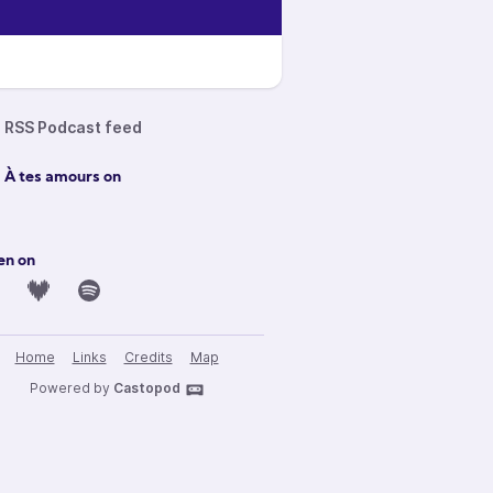
RSS Podcast feed
 À tes amours on
en on
Home
Links
Credits
Map
Powered by
Castopod