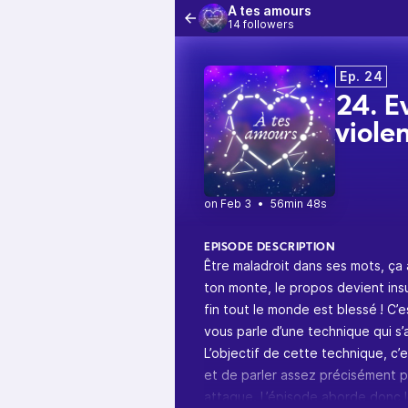
À tes amours
14 followers
Ep. 24
24. É
viole
•
56min 48s
EPISODE DESCRIPTION
Être maladroit dans ses mots, ça 
ton monte, le propos devient insu
fin tout le monde est blessé ! C’
vous parle d’une technique qui s
L’objectif de cette technique, c’
et de parler assez précisément p
attaque. L’épisode aborde donc l