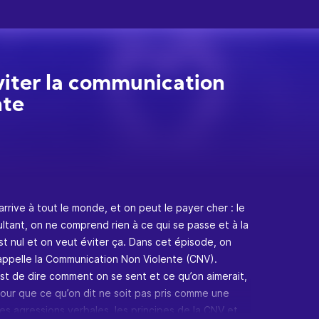
viter la communication
nte
arrive à tout le monde, et on peut le payer cher : le
ltant, on ne comprend rien à ce qui se passe et à la
est nul et on veut éviter ça. Dans cet épisode, on
’appelle la Communication Non Violente (CNV).
est de dire comment on se sent et ce qu’on aimerait,
our que ce qu’on dit ne soit pas pris comme une
es agressions verbales, les principes de la CNV et