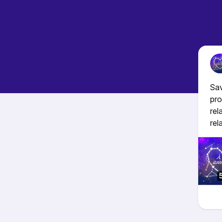
Sav
pro
rel
rel