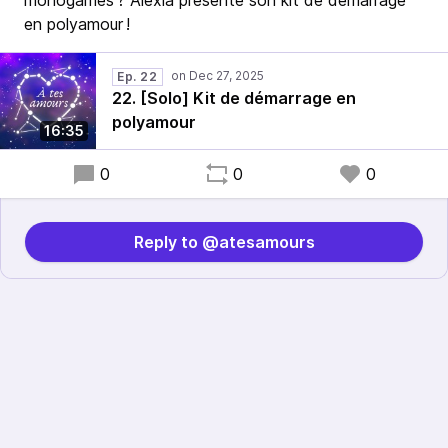
monogames ? Alexia présente son kit de démarrage
en polyamour !
Ep. 22
22. [Solo] Kit de démarrage en
polyamour
16:35
0
0
0
Reply to @atesamours