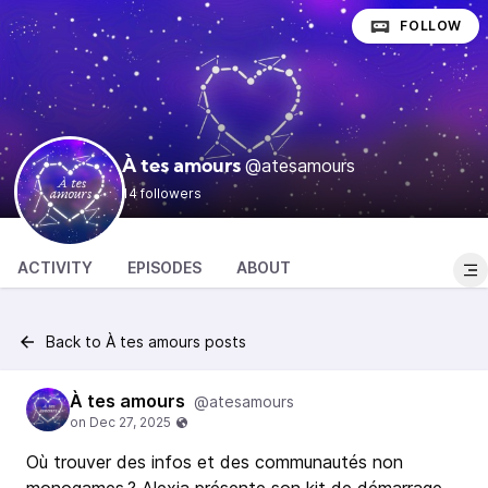
FOLLOW
@atesamours
À tes amours
14 followers
ACTIVITY
EPISODES
ABOUT
Back to À tes amours posts
À tes amours
@atesamours
Où trouver des infos et des communautés non