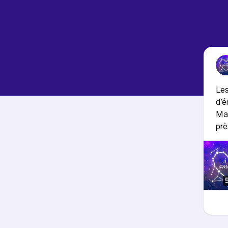
Les
d’é
Mai
prè