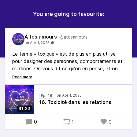
You are going to favourite:
À tes amours
@atesamours
Le terme « toxique » est de plus en plus utilisé
pour désigner des personnes, comportements et
relations. On vous dit ce qu’on en pense, et on
vous avoue des choses on n’est pas très fièr·e·s !
Et vous, avez-vous des comportements
toxiques ?
Ep. 16
16. Toxicité dans les relations
41:23
0
1
0